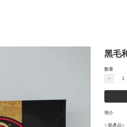
黑毛和
數量
−
簡介
✨新產品✨﻿
