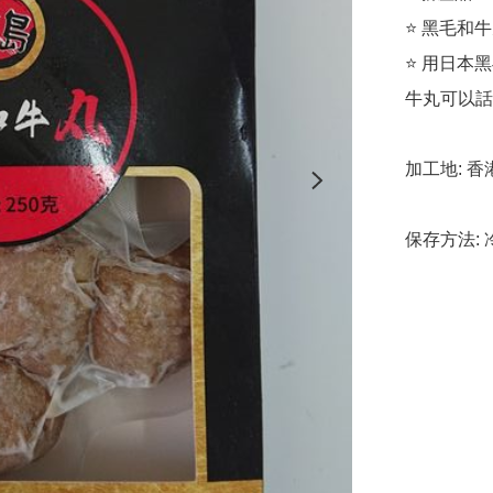
⭐️ 黑毛和牛丸
⭐️ 用日
牛丸可以話係
加工地: ﻿香港
保存方法: 冷