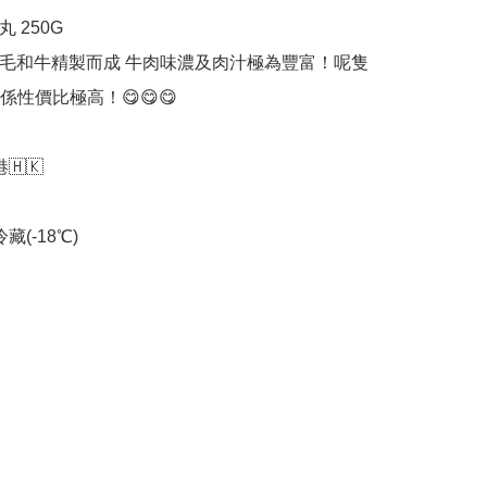
 250G 

本黑毛和牛精製而成 牛肉味濃及肉汁極為豐富！呢隻
性價比極高！﻿😋😋😋

🇭🇰

藏(-18℃)﻿