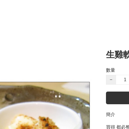
生雞軟
數量
−
簡介
買得 都必