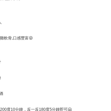


軟骨,口感豐富😝





酒

00度10分鐘，反一反180度5分鐘即可🤗