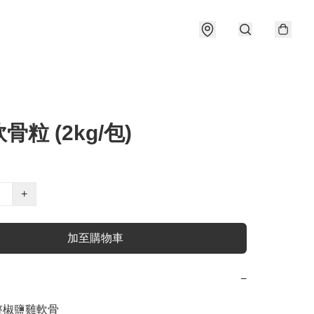
骨粒 (2kg/包)
+
加至購物車
−
整椒鹽雞軟骨
