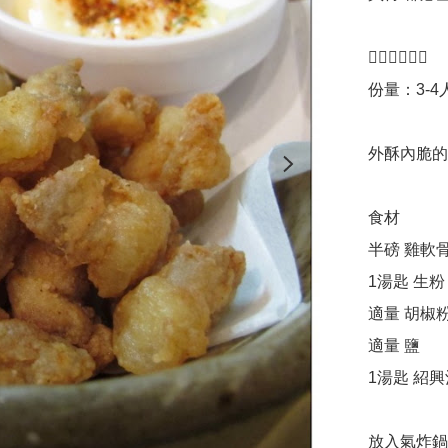
👇🏻👇🏻👇🏻

份量：3-4人
外酥內脆的雞
食材

半磅 雞軟骨
1湯匙 生粉

適量 胡椒粉
適量 鹽

1湯匙 紹興
放入氣炸鍋2