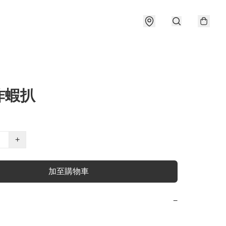
炸蝦扒
+
加至購物車
−