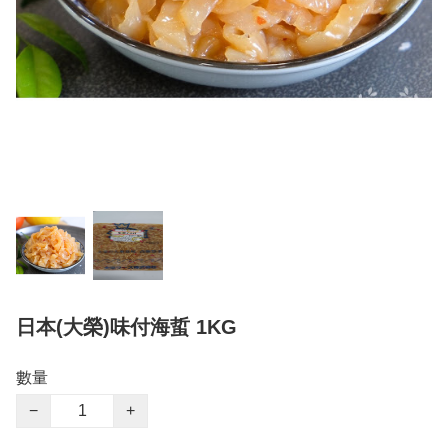
日本(大榮)味付海蜇 1KG
數量
−
+