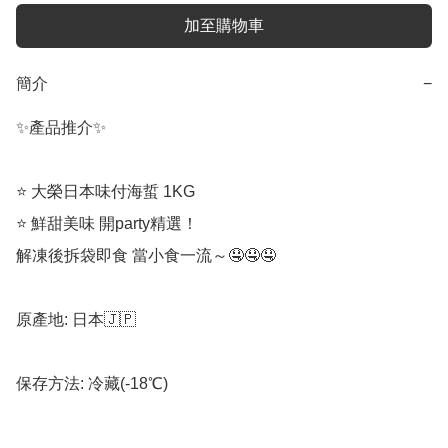
加至購物車
簡介
−
✨產品推介✨﻿

⭐️ 大榮日本味付海蜇 1KG

⭐️ 鮮甜美味 開party精選！

解凍後拆袋即食 當小食一流～🤤🤤🤤

原產地: 日本🇯🇵﻿

保存方法: 冷藏(-18℃)