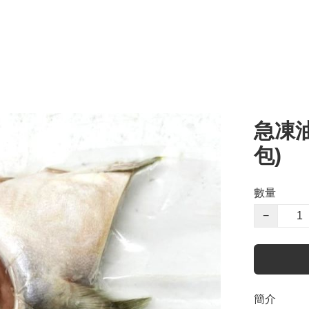
急凍油
包)
數量
−
簡介