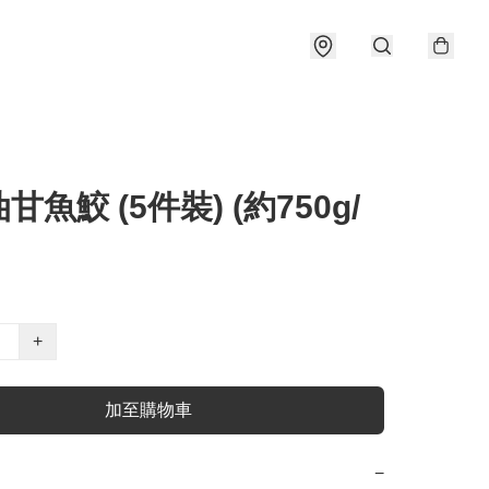
甘魚鮫 (5件裝) (約750g/
+
加至購物車
−